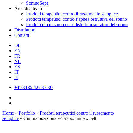
SomnoSept
Aree di attività
Prodotti terapeutici contro il russamento semplice
Prodotti terapeutici contro l’apnea ostruttiva del sonno
Prodotti di consumo per i disturbi respiratori del sonno
Distributori
Contatti
DE
EN
FR
NL
ES
IT
FI
+49 9135 422 97 90
Home
»
Portfolio
»
Prodotti terapeutici contro il russamento
semplice
»
Cintura posizionale<br> somnipax belt