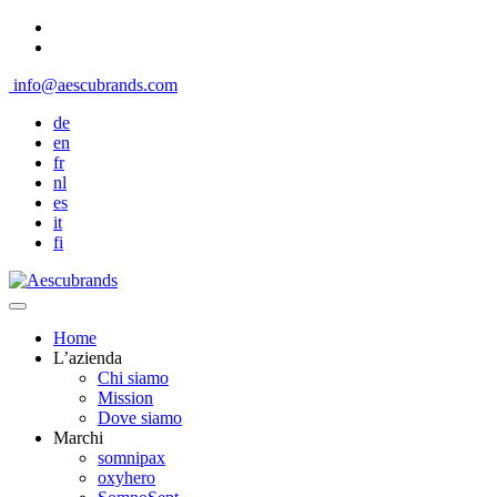
info@aescubrands.com
de
en
fr
nl
es
it
fi
Home
L’azienda
Chi siamo
Mission
Dove siamo
Marchi
somnipax
oxyhero