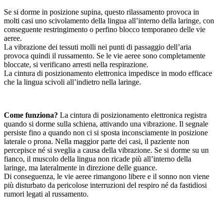
Se si dorme in posizione supina, questo rilassamento provoca in
molti casi uno scivolamento della lingua all’interno della laringe, con
conseguente restringimento o perfino blocco temporaneo delle vie
aeree.
La vibrazione dei tessuti molli nei punti di passaggio dell’aria
provoca quindi il russamento. Se le vie aeree sono completamente
bloccate, si verificano arresti nella respirazione.
La cintura di posizionamento elettronica impedisce in modo efficace
che la lingua scivoli all’indietro nella laringe.
Come funziona?
La cintura di posizionamento elettronica registra
quando si dorme sulla schiena, attivando una vibrazione. Il segnale
persiste fino a quando non ci si sposta inconsciamente in posizione
laterale o prona. Nella maggior parte dei casi, il paziente non
percepisce né si sveglia a causa della vibrazione. Se si dorme su un
fianco, il muscolo della lingua non ricade più all’interno della
laringe, ma lateralmente in direzione delle guance.
Di conseguenza, le vie aeree rimangono libere e il sonno non viene
più disturbato da pericolose interruzioni del respiro né da fastidiosi
rumori legati al russamento.