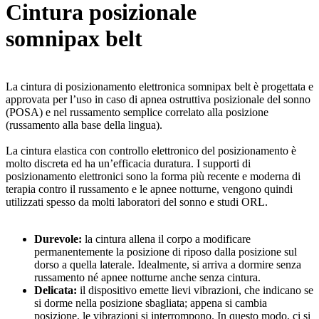
Cintura posizionale
somnipax belt
La cintura di posizionamento elettronica somnipax belt è progettata e
approvata per l’uso in caso di apnea ostruttiva posizionale del sonno
(POSA) e nel russamento semplice correlato alla posizione
(russamento alla base della lingua).
La cintura elastica con controllo elettronico del posizionamento è
molto discreta ed ha un’efficacia duratura. I supporti di
posizionamento elettronici sono la forma più recente e moderna di
terapia contro il russamento e le apnee notturne, vengono quindi
utilizzati spesso da molti laboratori del sonno e studi ORL.
Durevole:
la cintura allena il corpo a modificare
permanentemente la posizione di riposo dalla posizione sul
dorso a quella laterale. Idealmente, si arriva a dormire senza
russamento né apnee notturne anche senza cintura.
Delicata:
il dispositivo emette lievi vibrazioni, che indicano se
si dorme nella posizione sbagliata; appena si cambia
posizione, le vibrazioni si interrompono. In questo modo, ci si