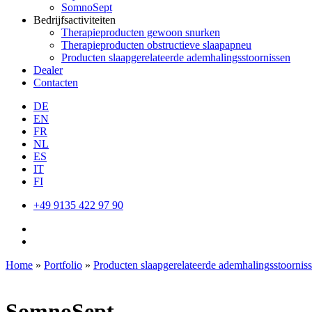
SomnoSept
Bedrijfsactiviteiten
Therapieproducten gewoon snurken
Therapieproducten obstructieve slaapapneu
Producten slaapgerelateerde ademhalingsstoornissen
Dealer
Contacten
DE
EN
FR
NL
ES
IT
FI
+49 9135 422 97 90
Home
»
Portfolio
»
Producten slaapgerelateerde ademhalingsstoornis
SomnoSept