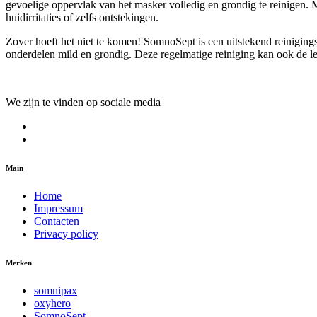
gevoelige oppervlak van het masker volledig en grondig te reinigen. M
huidirritaties of zelfs ontstekingen.
Zover hoeft het niet te komen! SomnoSept is een uitstekend reiniging
onderdelen mild en grondig. Deze regelmatige reiniging kan ook de 
We zijn te vinden op sociale media
Main
Home
Impressum
Contacten
Privacy policy
Merken
somnipax
oxyhero
SomnoSept