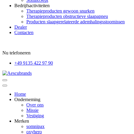
SomnoSept
Bedrijfsactiviteiten
Therapieproducten gewoon snurken
Therapieproducten obstructieve slaapapneu
Producten slaapgerelateerde ademhalingsstoornissen
Dealer
Contacten
Nu telefoneren
+49 9135 422 97 90
Home
Onderneming
Over ons
Missie
Vestiging
Merken
somnipax
oxyhero