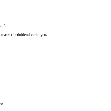
tof.
w masker beduidend verlengen.
st.