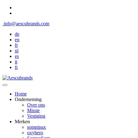
info@aescubrands.com
de
en
fr
nl
es
it
fi
Home
Onderneming
Over ons
Missie
Vestiging
Merken
somnipax
oxyhero