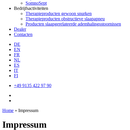
SomnoSept
Bedrijfsactiviteiten
Therapieproducten gewoon snurken
Therapieproducten obstructieve slaapapneu
Producten slaapgerelateerde ademhalingsstoornissen
Dealer
Contacten
DE
EN
FR
NL
ES
IT
FI
+49 9135 422 97 90
Home
»
Impressum
Impressum