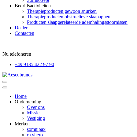
SomnoSept
Bedrijfsactiviteiten
Therapieproducten gewoon snurken
Therapieproducten obstructieve slaapapneu
Producten slaapgerelateerde ademhalingsstoornissen
Dealer
Contacten
Nu telefoneren
+49 9135 422 97 90
Home
Onderneming
Over ons
Missie
Vestiging
Merken
somnipax
oxyhero