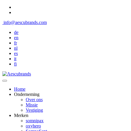
info@aescubrands.com
de
en
fr
nl
es
it
fi
Home
Onderneming
Over ons
Missie
Vestiging
Merken
somnipax
oxyhero