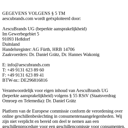
GEGEVENS VOLGENS § 5 TM
aescubrands.com wordt geëxploiteerd door:
AescuBrands UG (beperkte aansprakelijkheid)
Im Gewerbegebiet 5
91093 Heßdorf
Duitsland
Handelsregister: AG Fürth, HRB 14706
Zaakvoerders: Dr. Daniel Grätz, Dr. Hannes Wakonig
E: info@aescubrands.com
T: +49 ­9131 ­623 89 60
F: +49­ 9131 ­623 89 41
BTW-nr.: DE296816816
Verantwoordelijk voor eigen inhoud van AescuBrands UG
(beperkte aansprakelijkheid) volgens § 55 RStV (Staatsverdrag
Omroep en Telemedia): Dr. Daniel Grätz
Platform van de Europese commissie conform de verordening over
online geschillenbeslechting in consumentenaangelegenheden. Wij
zijn niet verplicht en bereid om deel te nemen aan een
geschillenprocedure voor een geschillencomissie voor consumenten.