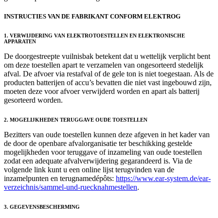
INSTRUCTIES VAN DE FABRIKANT CONFORM ELEKTROG
1. VERWIJDERING VAN ELEKTROTOESTELLEN EN ELEKTRONISCHE
APPARATEN
De doorgestreepte vuilnisbak betekent dat u wettelijk verplicht bent
om deze toestellen apart te verzamelen van ongesorteerd stedelijk
afval. De afvoer via restafval of de gele ton is niet toegestaan. Als de
producten batterijen of accu’s bevatten die niet vast ingebouwd zijn,
moeten deze voor afvoer verwijderd worden en apart als batterij
gesorteerd worden.
2. MOGELIJKHEDEN TERUGGAVE OUDE TOESTELLEN
Bezitters van oude toestellen kunnen deze afgeven in het kader van
de door de openbare afvalorganisatie ter beschikking gestelde
mogelijkheden voor teruggave of inzameling van oude toestellen
zodat een adequate afvalverwijdering gegarandeerd is. Via de
volgende link kunt u een online lijst terugvinden van de
inzamelpunten en terugnamedépôts:
https://www.ear-system.de/ear-
verzeichnis/sammel-und-ruecknahmestellen
.
3. GEGEVENSBESCHERMING