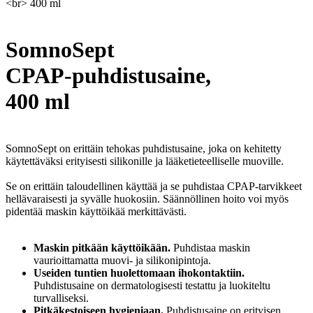
<br> 400 ml
SomnoSept
CPAP-puhdistusaine,
400 ml
SomnoSept on erittäin tehokas puhdistusaine, joka on kehitetty
käytettäväksi erityisesti silikonille ja lääketieteelliselle muoville.
Se on erittäin taloudellinen käyttää ja se puhdistaa CPAP-tarvikkeet
hellävaraisesti ja syvälle huokosiin. Säännöllinen hoito voi myös
pidentää maskin käyttöikää merkittävästi.
Maskin pitkään käyttöikään.
Puhdistaa maskin
vaurioittamatta muovi- ja silikonipintoja.
Useiden tuntien huolettomaan ihokontaktiin.
Puhdistusaine on dermatologisesti testattu ja luokiteltu
turvalliseksi.
Pitkäkestoiseen hygieniaan.
Puhdistusaine on erityisen