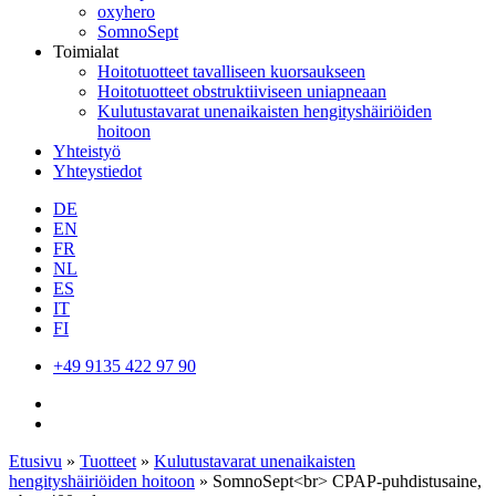
oxyhero
SomnoSept
Toimialat
Hoitotuotteet tavalliseen kuorsaukseen
Hoitotuotteet obstruktiiviseen uniapneaan
Kulutustavarat unenaikaisten hengityshäiriöiden
hoitoon
Yhteistyö
Yhteystiedot
DE
EN
FR
NL
ES
IT
FI
+49 9135 422 97 90
Etusivu
»
Tuotteet
»
Kulutustavarat unenaikaisten
hengityshäiriöiden hoitoon
»
SomnoSept<br> CPAP-puhdistusaine,