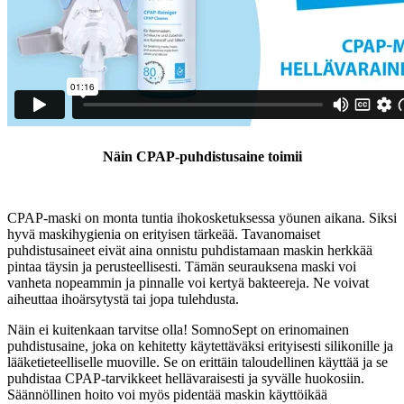
Näin CPAP-puhdistusaine toimii
CPAP-maski on monta tuntia ihokosketuksessa yöunen aikana. Siksi
hyvä maskihygienia on erityisen tärkeää. Tavanomaiset
puhdistusaineet eivät aina onnistu puhdistamaan maskin herkkää
pintaa täysin ja perusteellisesti. Tämän seurauksena maski voi
vanheta nopeammin ja pinnalle voi kertyä bakteereja. Ne voivat
aiheuttaa ihoärsytystä tai jopa tulehdusta.
Näin ei kuitenkaan tarvitse olla! SomnoSept on erinomainen
puhdistusaine, joka on kehitetty käytettäväksi erityisesti silikonille ja
lääketieteelliselle muoville. Se on erittäin taloudellinen käyttää ja se
puhdistaa CPAP-tarvikkeet hellävaraisesti ja syvälle huokosiin.
Säännöllinen hoito voi myös pidentää maskin käyttöikää