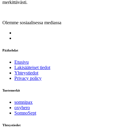
merkittävästi.
Olemme sosiaalisessa mediassa
Pääkohdat
Etusivu
Lakisääteiset tiedot
Yhteystiedot
Privacy policy
Tuotemerkit
somnipax
oxyhero
SomnoSept
Yhteystiedot