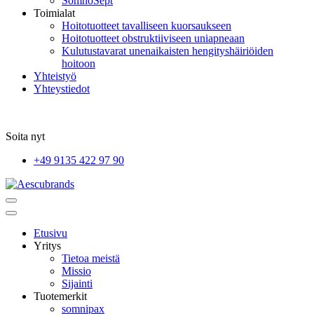
SomnoSept
Toimialat
Hoitotuotteet tavalliseen kuorsaukseen
Hoitotuotteet obstruktiiviseen uniapneaan
Kulutustavarat unenaikaisten hengityshäiriöiden
hoitoon
Yhteistyö
Yhteystiedot
Soita nyt
+49 9135 422 97 90
Etusivu
Yritys
Tietoa meistä
Missio
Sijainti
Tuotemerkit
somnipax