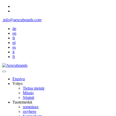
info@aescubrands.com
de
en
fr
nl
es
it
fi
Etusivu
Yritys
Tietoa meistä
Missio
Sijainti
Tuotemerkit
somnipax
oxyhero