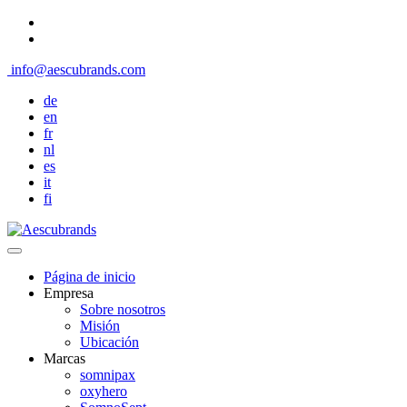
info@aescubrands.com
de
en
fr
nl
es
it
fi
Página de inicio
Empresa
Sobre nosotros
Misión
Ubicación
Marcas
somnipax
oxyhero