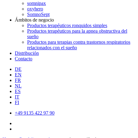
somnipax
oxyhero
SomnoSept
Ámbitos de negocio
Productos terapéuticos ronquidos simples
Productos terapéuticos para la apnea obstructiva del
sueño
Productos para terapias contra trastornos respiratorios
relacionados con el sueño
Distribución
Contacto
DE
EN
FR
NL
ES
IT
FI
+49 9135 422 97 90