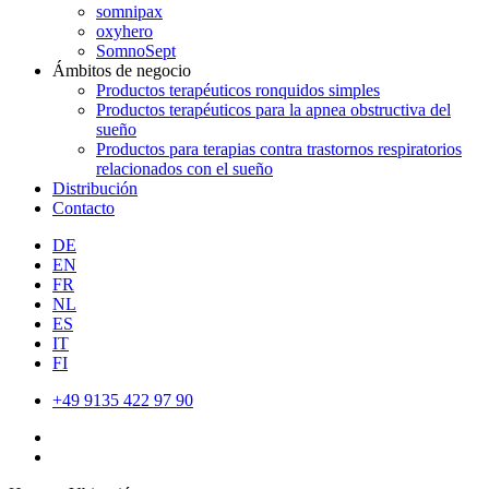
somnipax
oxyhero
SomnoSept
Ámbitos de negocio
Productos terapéuticos ronquidos simples
Productos terapéuticos para la apnea obstructiva del
sueño
Productos para terapias contra trastornos respiratorios
relacionados con el sueño
Distribución
Contacto
DE
EN
FR
NL
ES
IT
FI
+49 9135 422 97 90