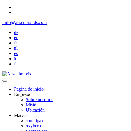
info@aescubrands.com
de
en
fr
nl
es
it
fi
Página de inicio
Empresa
Sobre nosotros
Misión
Ubicación
Marcas
somnipax
oxyhero