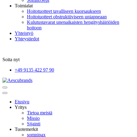
SomnoSept
Toimialat
Hoitotuotteet tavalliseen kuorsaukseen
Hoitotuotteet obstruktiiviseen uniapneaan
Kulutustavarat unenaikaisten hengityshäiriöiden
hoitoon
Yhteistyö
Yhteystiedot
Soita nyt
+49 9135 422 97 90
Etusivu
Yritys
Tietoa meistä
Missio
Sijainti
Tuotemerkit
somnipax