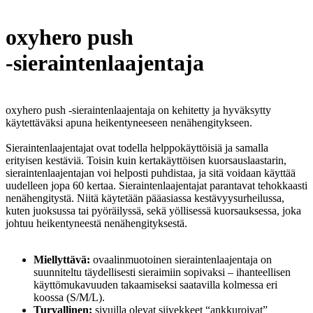
oxyhero push
-sieraintenlaajentaja
oxyhero push -sieraintenlaajentaja on kehitetty ja hyväksytty
käytettäväksi apuna heikentyneeseen nenähengitykseen.
Sieraintenlaajentajat ovat todella helppokäyttöisiä ja samalla
erityisen kestäviä. Toisin kuin kertakäyttöisen kuorsauslaastarin,
sieraintenlaajentajan voi helposti puhdistaa, ja sitä voidaan käyttää
uudelleen jopa 60 kertaa. Sieraintenlaajentajat parantavat tehokkaasti
nenähengitystä. Niitä käytetään pääasiassa kestävyysurheilussa,
kuten juoksussa tai pyöräilyssä, sekä yöllisessä kuorsauksessa, joka
johtuu heikentyneestä nenähengityksestä.
Miellyttävä:
ovaalinmuotoinen sieraintenlaajentaja on
suunniteltu täydellisesti sieraimiin sopivaksi – ihanteellisen
käyttömukavuuden takaamiseksi saatavilla kolmessa eri
koossa (S/M/L).
Turvallinen:
sivuilla olevat siivekkeet “ankkuroivat”