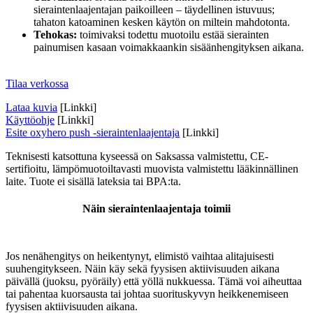
sieraintenlaajentajan paikoilleen – täydellinen istuvuus;
tahaton katoaminen kesken käytön on miltein mahdotonta.
Tehokas:
toimivaksi todettu muotoilu estää sierainten
painumisen kasaan voimakkaankin sisäänhengityksen aikana.
Tilaa verkossa
Lataa kuvia
[Linkki]
Käyttöohje
[Linkki]
Esite oxyhero push -sieraintenlaajentaja
[Linkki]
Teknisesti katsottuna kyseessä on Saksassa valmistettu, CE-
sertifioitu, lämpömuotoiltavasti muovista valmistettu lääkinnällinen
laite. Tuote ei sisällä lateksia tai BPA:ta.
Näin sieraintenlaajentaja toimii
Jos nenähengitys on heikentynyt, elimistö vaihtaa alitajuisesti
suuhengitykseen. Näin käy sekä fyysisen aktiivisuuden aikana
päivällä (juoksu, pyöräily) että yöllä nukkuessa. Tämä voi aiheuttaa
tai pahentaa kuorsausta tai johtaa suorituskyvyn heikkenemiseen
fyysisen aktiivisuuden aikana.