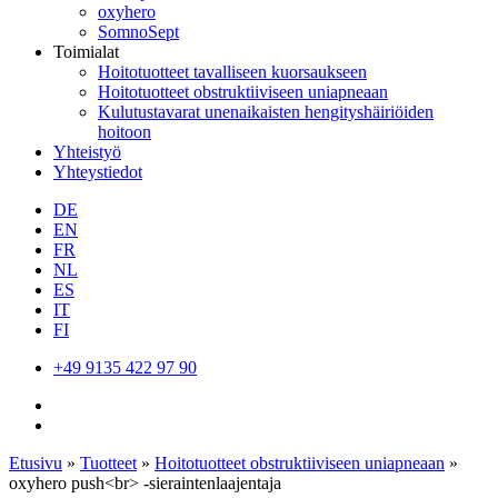
oxyhero
SomnoSept
Toimialat
Hoitotuotteet tavalliseen kuorsaukseen
Hoitotuotteet obstruktiiviseen uniapneaan
Kulutustavarat unenaikaisten hengityshäiriöiden
hoitoon
Yhteistyö
Yhteystiedot
DE
EN
FR
NL
ES
IT
FI
+49 9135 422 97 90
Etusivu
»
Tuotteet
»
Hoitotuotteet obstruktiiviseen uniapneaan
»
oxyhero push<br> -sieraintenlaajentaja