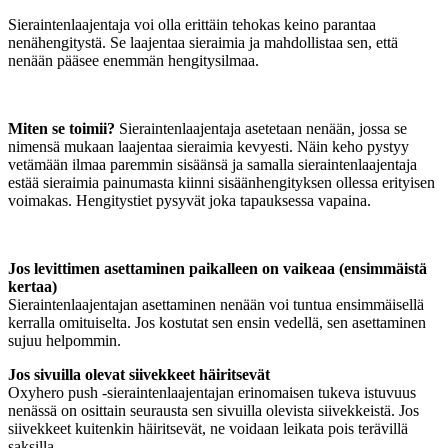
Sieraintenlaajentaja voi olla erittäin tehokas keino parantaa
nenähengitystä. Se laajentaa sieraimia ja mahdollistaa sen, että
nenään pääsee enemmän hengitysilmaa.
Miten se toimii?
Sieraintenlaajentaja asetetaan nenään, jossa se
nimensä mukaan laajentaa sieraimia kevyesti. Näin keho pystyy
vetämään ilmaa paremmin sisäänsä ja samalla sieraintenlaajentaja
estää sieraimia painumasta kiinni sisäänhengityksen ollessa erityisen
voimakas. Hengitystiet pysyvät joka tapauksessa vapaina.
Jos levittimen asettaminen paikalleen on vaikeaa (ensimmäistä
kertaa)
Sieraintenlaajentajan asettaminen nenään voi tuntua ensimmäisellä
kerralla omituiselta. Jos kostutat sen ensin vedellä, sen asettaminen
sujuu helpommin.
Jos sivuilla olevat siivekkeet häiritsevät
Oxyhero push -sieraintenlaajentajan erinomaisen tukeva istuvuus
nenässä on osittain seurausta sen sivuilla olevista siivekkeistä. Jos
siivekkeet kuitenkin häiritsevät, ne voidaan leikata pois terävillä
saksilla.