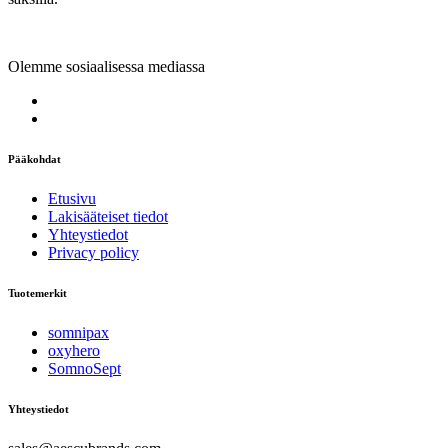
Olemme sosiaalisessa mediassa
Pääkohdat
Etusivu
Lakisääteiset tiedot
Yhteystiedot
Privacy policy
Tuotemerkit
somnipax
oxyhero
SomnoSept
Yhteystiedot