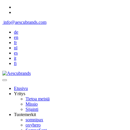
info@aescubrands.com
de
en
fr
nl
es
it
fi
Etusivu
Yritys
Tietoa meistä
Missio
Sijainti
Tuotemerkit
somnipax
oxyhero